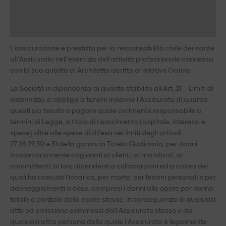
Documenti polizza
Documenti per sottoscrizione
L’assicurazione è prestata per la responsabilità civile derivante
all’Assicurato nell’esercizio dell’attività professionale connessa
con la sua qualità di Architetto iscritto al relativo Ordine.
La Società in dipendenza di quanto stabilito all’Art. 21 – Limiti di
indennizzo, si obbliga a tenere indenne l’Assicurato di quanto
questi sia tenuto a pagare quale civilmente responsabile a
termini di Legge, a titolo di risarcimento (capitale, interessi e
spese) oltre alle spese di difesa nei limiti degli articoli
27,28,29,30 e 31 della garanzia Tutela Giudiziaria, per danni
involontariamente cagionati ai clienti, ai mandanti, ai
committenti, ai loro dipendenti o collaboratori ed a coloro dei
quali ha ricevuto l’incarico, per morte, per lesioni personali e per
danneggiamenti a cose, compresi i danni alle opere per rovina
totale o parziale delle opere stesse, in conseguenza di qualsiasi
atto od omissione commessi dall’Assicurato stesso o da
qualsiasi altra persona della quale l’Assicurato è legalmente