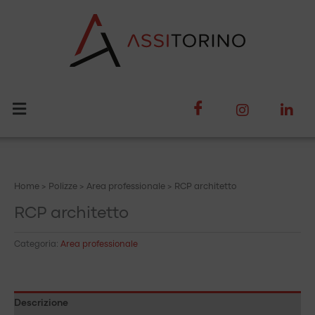
Vai
al
contenuto
Home
>
Polizze
>
Area professionale
> RCP architetto
RCP architetto
Categoria:
Area professionale
Descrizione