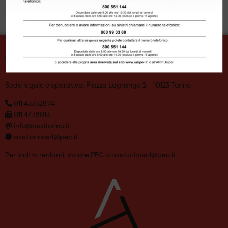
ASSITORINO S.R.L.
Sede legale e operativa: Piazza Lagrange 2 – 10123 Torino
011 4335281/4
011 4478013
info@assitorino.it
assitorinosrl@pec.it
Per inoltro reclami, inviare PEC a
assitorinosrl@pec.it