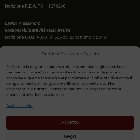
Iscrizione R.E.A.
TO – 1278260
Davico Alessandro
Responsabile attività assicurativa
Iscrizione R.U.I.
A000181626 del 23 settembre 2010
Aluffi Federica
Gestisci Consenso Cookie
Iscrizione R.U.I.
A000169725 del 22 aprile 2007
Per fornire le migliori esperienze, utilizziamo tecnologie come i cookie
per memorizzare e/o accedere alle informazioni del dispositivo. Il
Agenzia 6149 Di Allianz Next S.p.A.
consenso a queste tecnologie ci permetterà di elaborare dati come il
Sede legale: Piazza Tre Torri 3 – 20145 Milano (MI)
comportamento di navigazione o ID unici su questo sito. Non
acconsentire o ritirare il consenso può influire negativamente su
alcune caratteristiche e funzioni.
Agenzia 2053 di Assicuratrice Milanese S.p.A.
Sede legale ed amministrativa: Corso Libertà 53 – 41018 San
Gestisci servizi
Cesario Sul Panaro (MO)
Accetta
Agenzia 39773 di Unipol Assicurazioni S.p.A.
Nega
Sede legale: Via Stalingrado 45 – 40128 Bologna (BO)