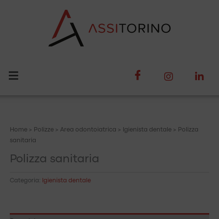
Vai
al
contenuto
Home
>
Polizze
>
Area odontoiatrica
>
Igienista dentale
> Polizza
sanitaria
Polizza sanitaria
Categoria:
Igienista dentale