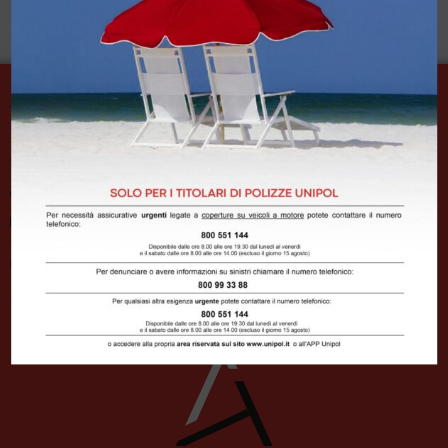
ASSITORINO S.R.L.
Sede legale e operativa: Piazza Lagrange 2 – 10123 Torino
011 4335281/4
011 4478013
info@assitorino.it
assitorinosrl@pec.it
Per inoltro reclami, inviare PEC a
assitorinosrl@pec.it