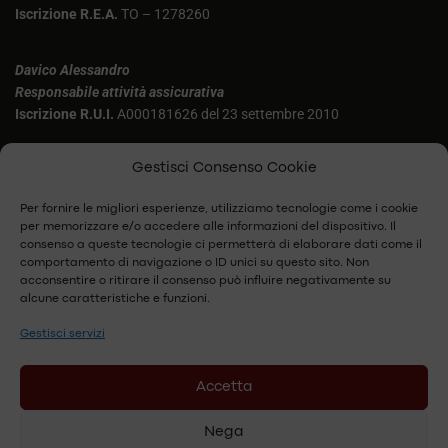
Iscrizione R.E.A.
TO – 1278260
Davico Alessandro
Responsabile attività assicurativa
Iscrizione R.U.I.
A000181626 del 23 settembre 2010
Aluffi Federica
Gestisci Consenso Cookie
Iscrizione R.U.I.
A000169725 del 22 aprile 2007
Per fornire le migliori esperienze, utilizziamo tecnologie come i cookie
per memorizzare e/o accedere alle informazioni del dispositivo. Il
Agenzia 6149 Di Allianz Next S.p.A.
consenso a queste tecnologie ci permetterà di elaborare dati come il
Sede legale: Piazza Tre Torri 3 – 20145 Milano (MI)
comportamento di navigazione o ID unici su questo sito. Non
acconsentire o ritirare il consenso può influire negativamente su
alcune caratteristiche e funzioni.
Agenzia 2053 di Assicuratrice Milanese S.p.A.
Sede legale ed amministrativa: Corso Libertà 53 – 41018 San
Gestisci servizi
Cesario Sul Panaro (MO)
Accetta
Agenzia 39773 di Unipol Assicurazioni S.p.A.
Nega
Sede legale: Via Stalingrado 45 – 40128 Bologna (BO)