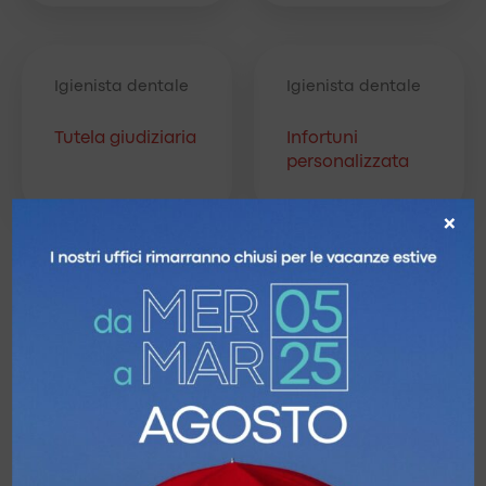
Igienista dentale
Igienista dentale
Tutela giudiziaria
Infortuni
personalizzata
×