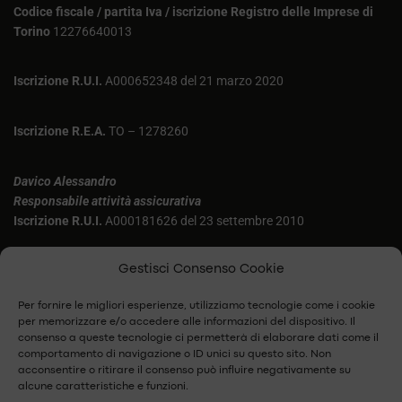
Codice fiscale / partita Iva / iscrizione Registro delle Imprese di
Torino
12276640013
Iscrizione R.U.I.
A000652348 del 21 marzo 2020
Iscrizione R.E.A.
TO – 1278260
Davico Alessandro
Responsabile attività assicurativa
Iscrizione R.U.I.
A000181626 del 23 settembre 2010
Aluffi Federica
Gestisci Consenso Cookie
Iscrizione R.U.I.
A000169725 del 22 aprile 2007
Per fornire le migliori esperienze, utilizziamo tecnologie come i cookie
per memorizzare e/o accedere alle informazioni del dispositivo. Il
Agenzia 6149 Di Allianz Next S.p.A.
consenso a queste tecnologie ci permetterà di elaborare dati come il
Sede legale: Piazza Tre Torri 3 – 20145 Milano (MI)
comportamento di navigazione o ID unici su questo sito. Non
acconsentire o ritirare il consenso può influire negativamente su
alcune caratteristiche e funzioni.
Agenzia 2053 di Assicuratrice Milanese S.p.A.