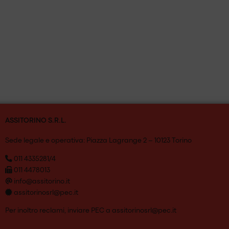
ASSITORINO S.R.L.
Sede legale e operativa: Piazza Lagrange 2 – 10123 Torino
011 4335281/4
011 4478013
info@assitorino.it
assitorinosrl@pec.it
Per inoltro reclami, inviare PEC a
assitorinosrl@pec.it