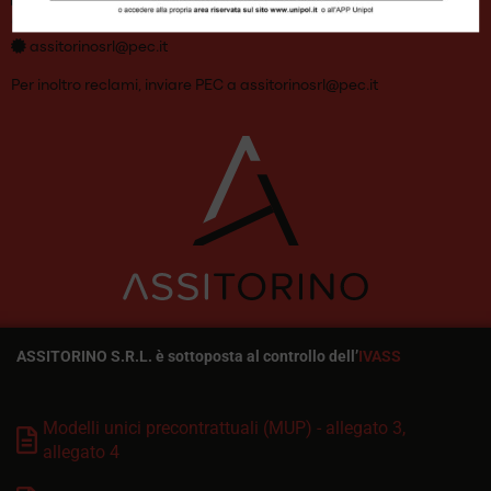
info@assitorino.it
assitorinosrl@pec.it
Per inoltro reclami, inviare PEC a
assitorinosrl@pec.it
ASSITORINO S.R.L. è sottoposta al controllo dell’
IVASS
Modelli unici precontrattuali (MUP) - allegato 3,
allegato 4