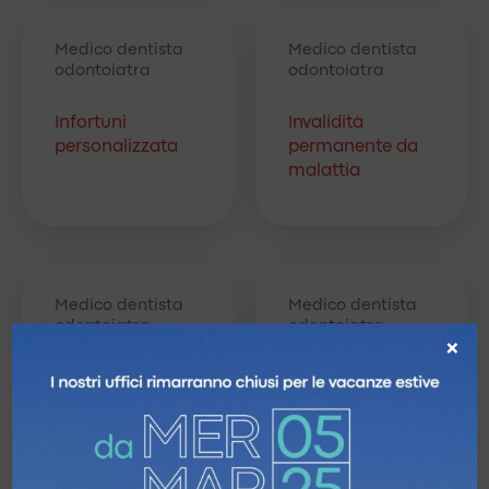
Medico dentista
Medico dentista
odontoiatra
odontoiatra
Infortuni
Invalidità
personalizzata
permanente da
malattia
Medico dentista
Medico dentista
odontoiatra
odontoiatra
×
Infortuni
Polizza sanitaria
Assicuratrice
Milanese