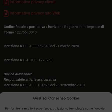
Informativa privacy clienti
Informativa privacy sito Web
Codice fiscale / partita Iva / iscrizione Registro delle Imprese di
Torino
12276640013
Iscrizione R.U.I.
A000652348 del 21 marzo 2020
Iscrizione R.E.A.
TO – 1278260
Davico Alessandro
Responsabile attività assicurativa
Iscrizione R.U.I.
A000181626 del 23 settembre 2010
Aluffi Federica
Gestisci Consenso Cookie
Iscrizione R.U.I.
A000169725 del 22 aprile 2007
Per fornire le migliori esperienze, utilizziamo tecnologie come i cookie